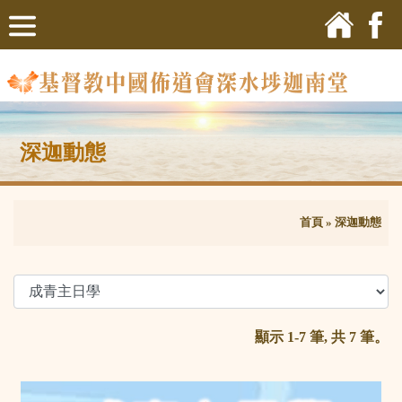
深迦動態
首頁
»
深迦動態
顯示 1-7 筆, 共 7 筆。