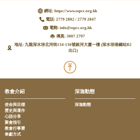
網址:
https://www.sspcc.org.hk
電話:
2779 2802 / 2779 2847
電郵:
info@sspcc.org.hk
傳真: 3007 2797
地址: 九龍深水埗北河街134-136號銀河大廈一樓 (深水埗港鐵站B2
出口)
教會介紹
深迦動態
使命與目標
深迦動態
歷史與運作
心語分享
聚會指引
教會行事曆
奉獻方式