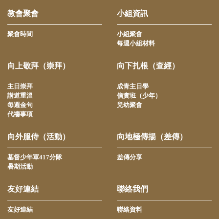
教會聚會
小組資訊
聚會時間
小組聚會
每週小組材料
向上敬拜（崇拜）
向下扎根（查經）
主日崇拜
成青主日學
講道重溫
信實班（少年）
每週金句
兒幼聚會
代禱事項
向外服侍（活動）
向地極傳揚（差傳）
基督少年軍417分隊
差傳分享
暑期活動
友好連結
聯絡我們
友好連結
聯絡資料