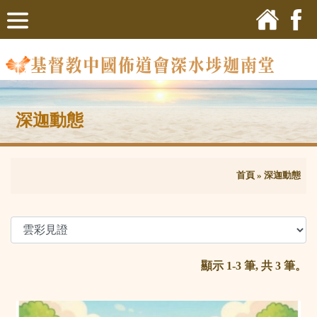
深迦動態
首頁
»
深迦動態
顯示 1-3 筆, 共 3 筆。