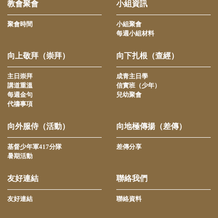
教會聚會
小組資訊
聚會時間
小組聚會
每週小組材料
向上敬拜（崇拜）
向下扎根（查經）
主日崇拜
成青主日學
講道重溫
信實班（少年）
每週金句
兒幼聚會
代禱事項
向外服侍（活動）
向地極傳揚（差傳）
基督少年軍417分隊
差傳分享
暑期活動
友好連結
聯絡我們
友好連結
聯絡資料