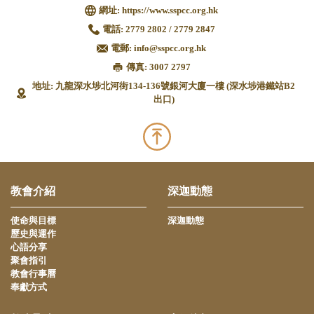
網址:
https://www.sspcc.org.hk
電話:
2779 2802 / 2779 2847
電郵:
info@sspcc.org.hk
傳真: 3007 2797
地址: 九龍深水埗北河街134-136號銀河大廈一樓 (深水埗港鐵站B2
出口)
教會介紹
深迦動態
使命與目標
深迦動態
歷史與運作
心語分享
聚會指引
教會行事曆
奉獻方式