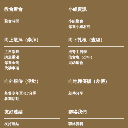
教會聚會
小組資訊
聚會時間
小組聚會
每週小組材料
向上敬拜（崇拜）
向下扎根（查經）
主日崇拜
成青主日學
講道重溫
信實班（少年）
每週金句
兒幼聚會
代禱事項
向外服侍（活動）
向地極傳揚（差傳）
基督少年軍417分隊
差傳分享
暑期活動
友好連結
聯絡我們
友好連結
聯絡資料