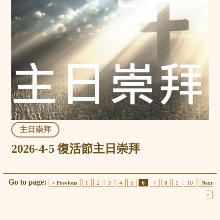
主日崇拜
2026-4-5 復活節主日崇拜
Go to page:
< Previous
1
2
3
4
5
6
7
8
9
10
Next
>