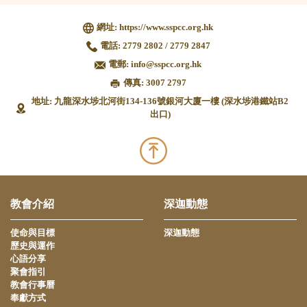
網址:
https://www.sspcc.org.hk
電話:
2779 2802 / 2779 2847
電郵:
info@sspcc.org.hk
傳真: 3007 2797
地址: 九龍深水埗北河街134-136號銀河大廈一樓 (深水埗港鐵站B2
出口)
教會介紹
深迦動態
使命與目標
深迦動態
歷史與運作
心語分享
聚會指引
教會行事曆
奉獻方式