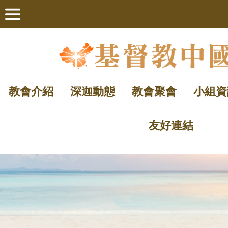
教會介紹
深迦動態
教會聚會
小組資
友好連結