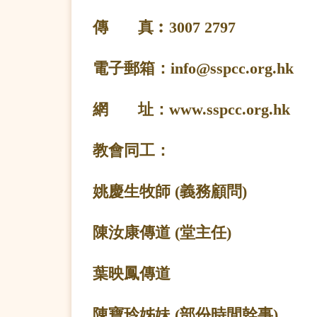
傳 真︰
3007 2797
電子郵箱：
info@sspcc.org.hk
網 址：www.sspcc.org.hk
教會同工：
姚慶生牧師 (義務顧問)
陳汝康傳道 (堂主任)
葉映鳳傳道
陳寶玲姊妹 (部份時間幹事)