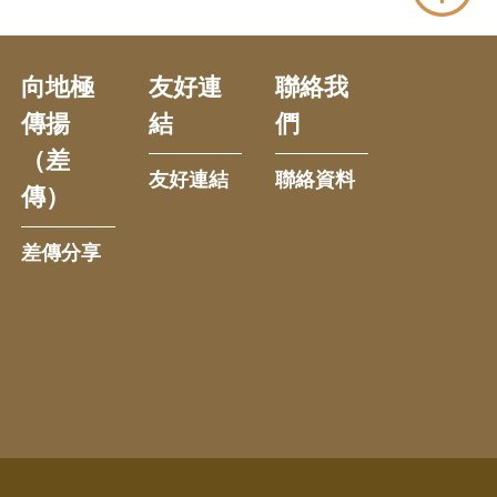
向地極
友好連
聯絡我
傳揚
結
們
（差
友好連結
聯絡資料
傳）
差傳分享