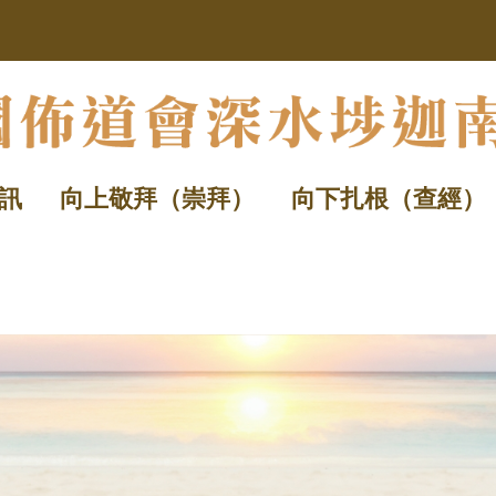
訊
向上敬拜（崇拜）
向下扎根（查經）