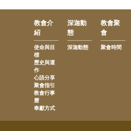
教會介
深迦動
教會聚
紹
態
會
使命與目
深迦動態
聚會時間
標
歷史與運
作
心語分享
聚會指引
教會行事
曆
奉獻方式