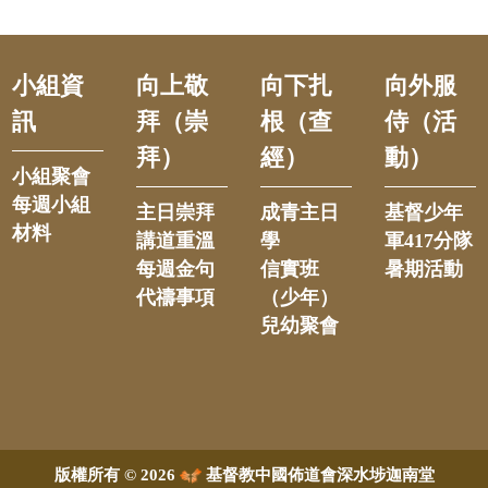
小組資
向上敬
向下扎
向外服
訊
拜（崇
根（查
侍（活
拜）
經）
動）
小組聚會
每週小組
主日崇拜
成青主日
基督少年
材料
講道重溫
學
軍417分隊
每週金句
信實班
暑期活動
代禱事項
（少年）
兒幼聚會
版權所有 © 2026
基督教中國佈道會深水埗迦南堂