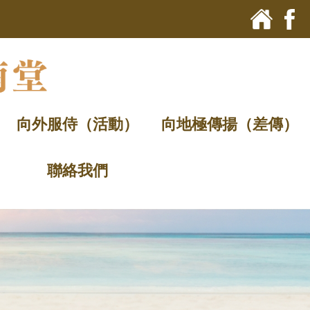
向外服侍（活動）
向地極傳揚（差傳）
聯絡我們