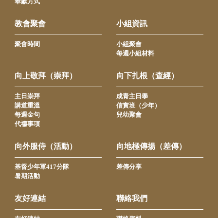
奉獻方式
教會聚會
小組資訊
聚會時間
小組聚會
每週小組材料
向上敬拜（崇拜）
向下扎根（查經）
主日崇拜
成青主日學
講道重溫
信實班（少年）
每週金句
兒幼聚會
代禱事項
向外服侍（活動）
向地極傳揚（差傳）
基督少年軍417分隊
差傳分享
暑期活動
友好連結
聯絡我們