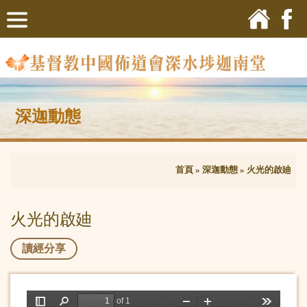
深迦動態
首頁
»
深迦動態
»
火光的啟廸
火光的啟廸
讀經分享