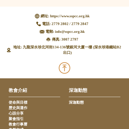
網址:
https://www.sspcc.org.hk
電話:
2779 2802 / 2779 2847
電郵:
info@sspcc.org.hk
傳真: 3007 2797
地址: 九龍深水埗北河街134-136號銀河大廈一樓 (深水埗港鐵站B2
出口)
教會介紹
深迦動態
使命與目標
深迦動態
歷史與運作
心語分享
聚會指引
教會行事曆