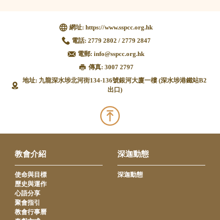
網址:
https://www.sspcc.org.hk
電話:
2779 2802 / 2779 2847
電郵:
info@sspcc.org.hk
傳真: 3007 2797
地址: 九龍深水埗北河街134-136號銀河大廈一樓 (深水埗港鐵站B2
出口)
教會介紹
深迦動態
使命與目標
深迦動態
歷史與運作
心語分享
聚會指引
教會行事曆