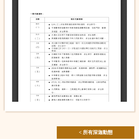
< 所有深迦動態