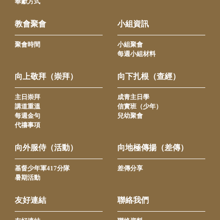
奉獻方式
教會聚會
小組資訊
聚會時間
小組聚會
每週小組材料
向上敬拜（崇拜）
向下扎根（查經）
主日崇拜
成青主日學
講道重溫
信實班（少年）
每週金句
兒幼聚會
代禱事項
向外服侍（活動）
向地極傳揚（差傳）
基督少年軍417分隊
差傳分享
暑期活動
友好連結
聯絡我們