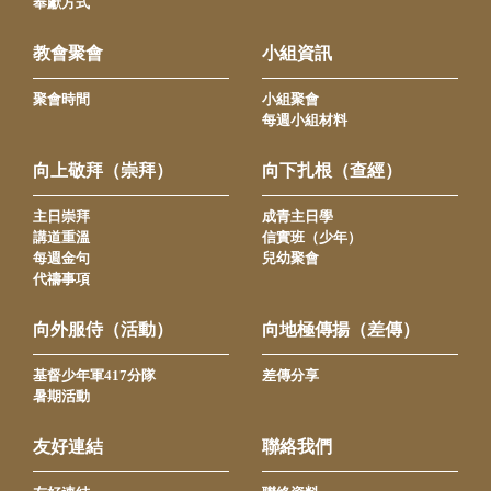
奉獻方式
教會聚會
小組資訊
聚會時間
小組聚會
每週小組材料
向上敬拜（崇拜）
向下扎根（查經）
主日崇拜
成青主日學
講道重溫
信實班（少年）
每週金句
兒幼聚會
代禱事項
向外服侍（活動）
向地極傳揚（差傳）
基督少年軍417分隊
差傳分享
暑期活動
友好連結
聯絡我們