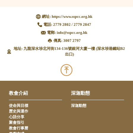
網址:
https://www.sspcc.org.hk
電話:
2779 2802 / 2779 2847
電郵:
info@sspcc.org.hk
傳真: 3007 2797
地址: 九龍深水埗北河街134-136號銀河大廈一樓 (深水埗港鐵站B2
出口)
教會介紹
深迦動態
使命與目標
深迦動態
歷史與運作
心語分享
聚會指引
教會行事曆