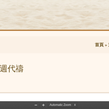
首頁
»
及一週代禱