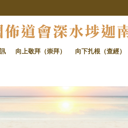
訊
向上敬拜（崇拜）
向下扎根（查經）