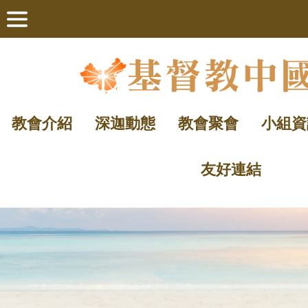
教會介紹
深迦動態
教會聚會
小組資
友好連結