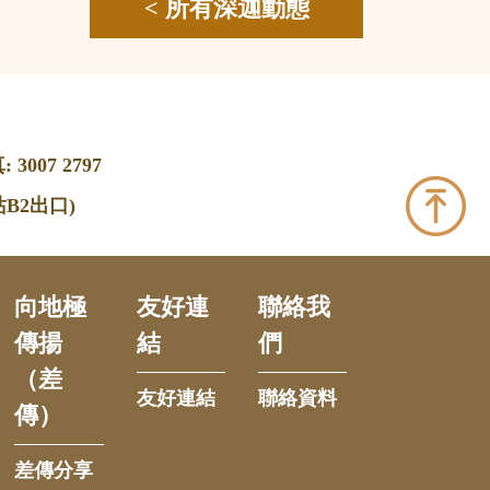
< 所有深迦動態
 3007 2797
B2出口)
向地極
友好連
聯絡我
傳揚
結
們
（差
友好連結
聯絡資料
傳）
差傳分享