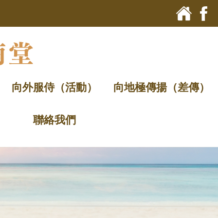
向外服侍（活動）
向地極傳揚（差傳）
聯絡我們