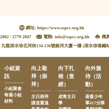
網址:
https://www.sspcc.org.hk
2802 / 2779 2847
電郵:
info@sspcc.org.hk
傳真:
: 九龍深水埗北河街134-136號銀河大廈一樓 (深水埗港鐵站
小組資
向上敬
向下扎
向外服
訊
拜（崇
根（查
侍（活
拜）
經）
動）
小組聚會
每週小組
主日崇拜
成青主日
基督少年
材料
講道重溫
學
軍417分隊