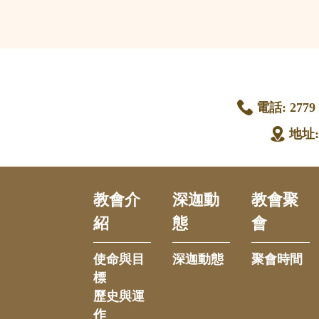
電話:
2779 
地址
教會介
深迦動
教會聚
紹
態
會
使命與目
深迦動態
聚會時間
標
歷史與運
作