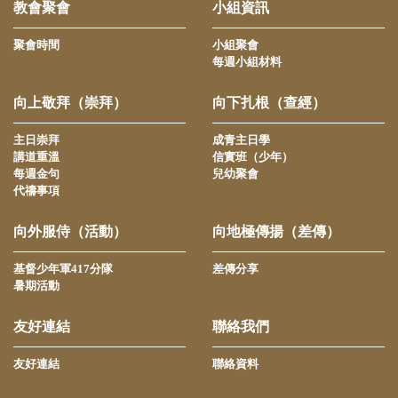
教會聚會
小組資訊
聚會時間
小組聚會
每週小組材料
向上敬拜（崇拜）
向下扎根（查經）
主日崇拜
成青主日學
講道重溫
信實班（少年）
每週金句
兒幼聚會
代禱事項
向外服侍（活動）
向地極傳揚（差傳）
基督少年軍417分隊
差傳分享
暑期活動
友好連結
聯絡我們
友好連結
聯絡資料