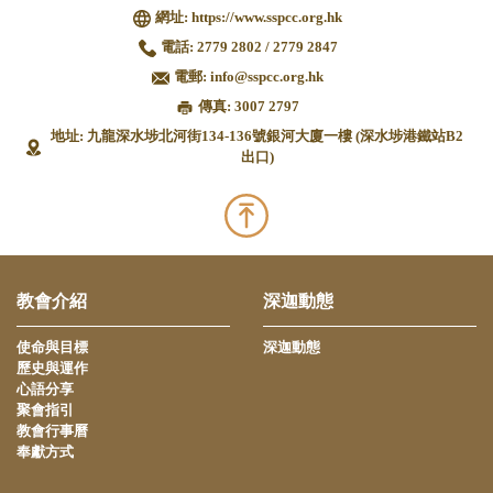
網址:
https://www.sspcc.org.hk
電話:
2779 2802 / 2779 2847
電郵:
info@sspcc.org.hk
傳真: 3007 2797
地址: 九龍深水埗北河街134-136號銀河大廈一樓 (深水埗港鐵站B2
出口)
教會介紹
深迦動態
使命與目標
深迦動態
歷史與運作
心語分享
聚會指引
教會行事曆
奉獻方式